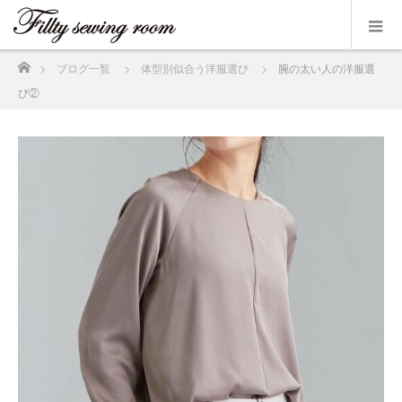
ホーム
ブログ一覧
体型別似合う洋服選び
腕の太い人の洋服選
び②