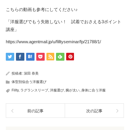
こちらの動画も参考にしてください♪
「洋服選びでもう失敗しない！ 試着でおさえる3ポイント
講座」
https://www.agentmail.jp/u/filltyseminar/fp/21788/1/
投稿者:
深田 恭美
体型別似合う洋服選び
Fillty
,
ラグランスリーブ
,
洋服選び
,
腕が太い
,
身体に合う洋服
前の記事
次の記事