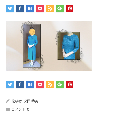
投稿者:
深田 恭美
コメント:
0