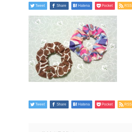
Tweet
Share
Hatena
Pocket
RSS
Tweet
Share
Hatena
Pocket
RSS