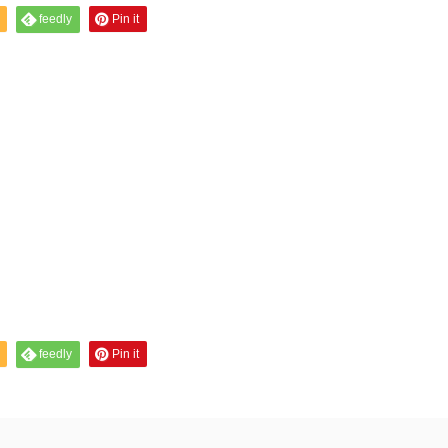
feedly
Pin it
feedly
Pin it