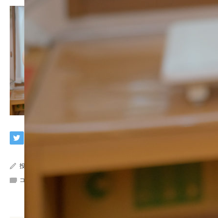
投稿者:
深田 恭美
コメント:
0