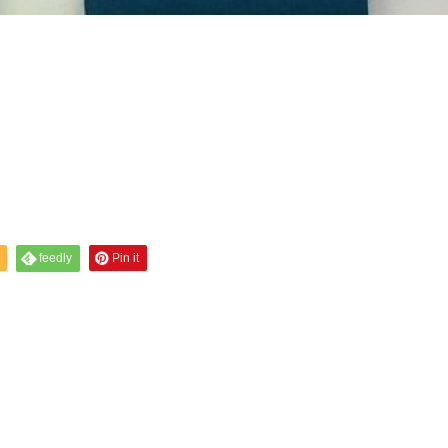
feedly
Pin it