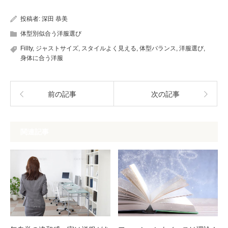
投稿者:
深田 恭美
体型別似合う洋服選び
Fillty
,
ジャストサイズ
,
スタイルよく見える
,
体型バランス
,
洋服選び
,
身体に合う洋服
前の記事
次の記事
関連記事