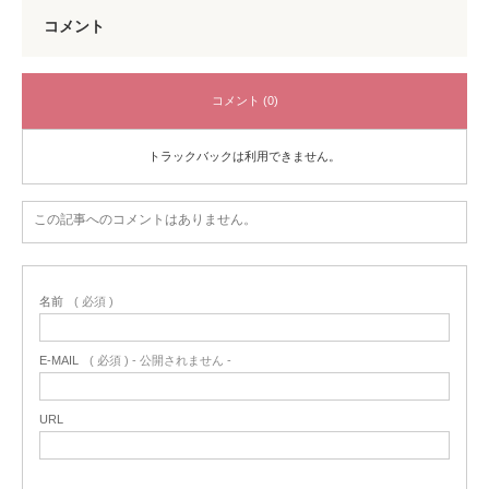
コメント
コメント (0)
トラックバックは利用できません。
この記事へのコメントはありません。
名前
( 必須 )
E-MAIL
( 必須 ) - 公開されません -
URL