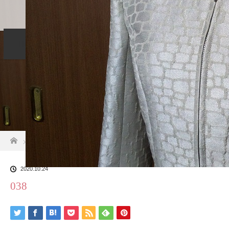
Home
コンセプト
サービス
LINE
Blog
Profile
お問い合わせ
ホーム
ブログ一覧
038
2020.10.24
038