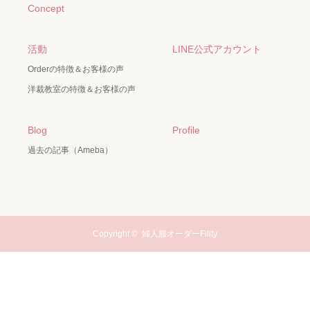
Concept
活動
LINE公式アカウント
Orderの特徴＆お客様の声
洋裁教室の特徴＆お客様の声
Blog
Profile
過去の記事（Ameba）
Copyright ©
婦人服オーダーFillty