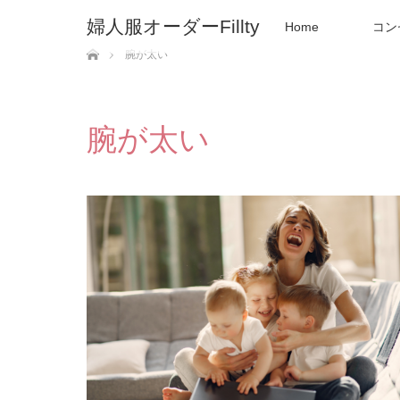
婦人服オーダーFillty
Home
コン
ホーム
腕が太い
腕が太い