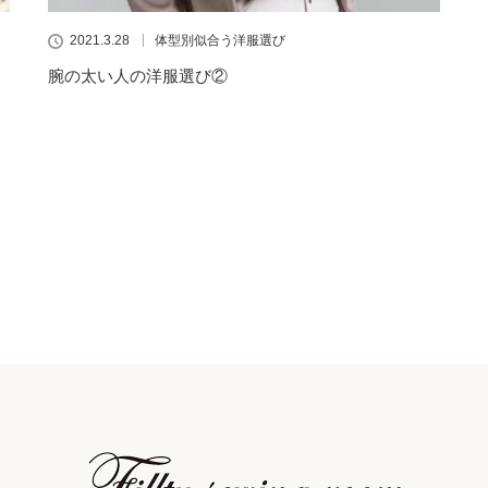
2021.3.28
体型別似合う洋服選び
腕の太い人の洋服選び②