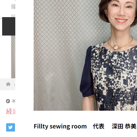
Home
コンセプト
サービス
LINE
Blog
Profile
お問い合わせ
ホーム
ブログ一覧
経道
2025.12.16
経道