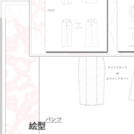
Home
コン
絵型