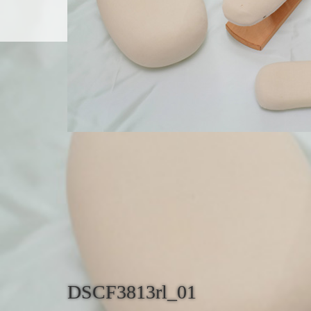
Home
コン
DSCF3813rl_01