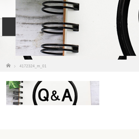
Home
コンセプト
サービス
LINE
4172324_m_01
Blog
Profile
お問い合わせ
ホーム
4172324_m_01