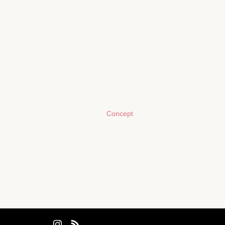
Concept