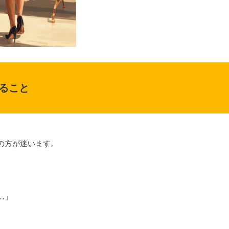
ること
の方が迷います。
…」