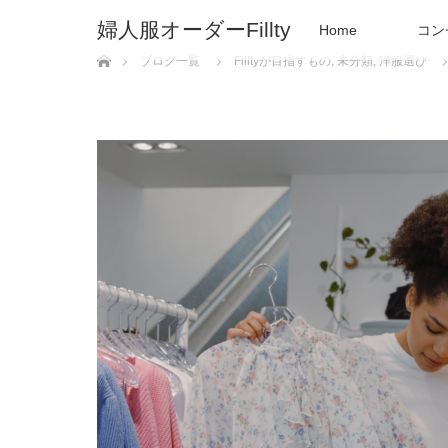
婦人服オーダーFillty
Home
コン
ホーム
ブログ一覧
Filltyが目指すもの
,
未分類
,
洋服選び