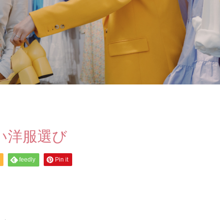
い洋服選び
feedly
Pin it