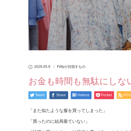
2026.05.9
Filltyが目指すもの
お金も時間も無駄にしな
Tweet
Share
Hatena
Pocket
RSS
「また似たような服を買ってしまった」
「買ったのに結局着ていない」