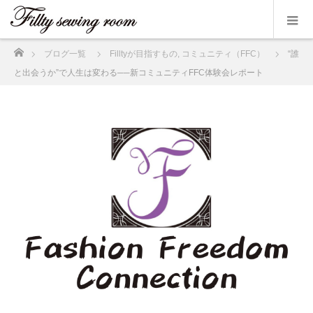
ホーム
ブログ一覧
Filltyが目指すもの
,
コミュニティ（FFC）
“誰
と出会うか”で人生は変わる──新コミュニティFFC体験会レポート