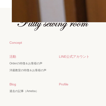
Concept
活動
LINE公式アカウント
Orderの特徴＆お客様の声
洋裁教室の特徴＆お客様の声
Blog
Profile
過去の記事（Ameba）