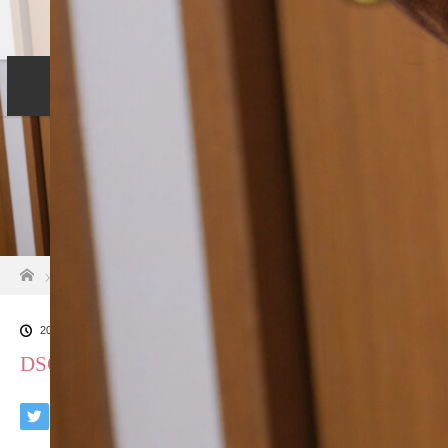
Home
コンセプト
サービス
LINE
Blog
Profile
お問い合わせ
ホーム
ブログ一覧
DSCF3353rl
2026.01.29
DSCF3353rl