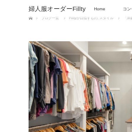
婦人服オーダーFillty
Home
コン
ホーム
ブログ一覧
Filltyが目指すもの
,
スタイル
「洋