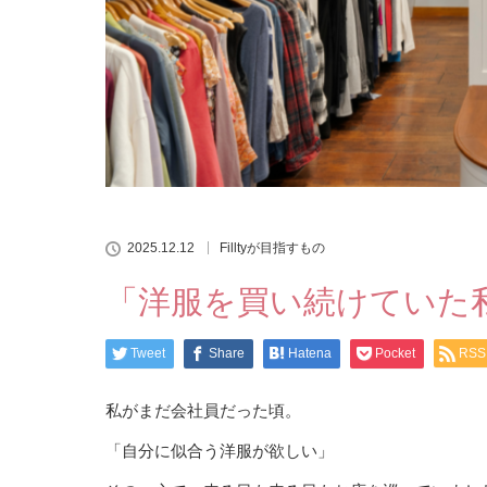
2025.12.12
Filltyが目指すもの
「洋服を買い続けていた
Tweet
Share
Hatena
Pocket
RSS
私がまだ会社員だった頃。
「自分に似合う洋服が欲しい」