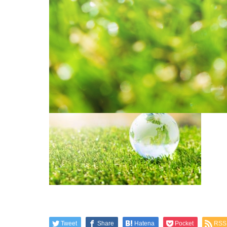
2025.10.17
サスティナブル
Tweet
Share
Hatena
Pocket
RSS
Tweet
Share
Hatena
Pocket
RSS