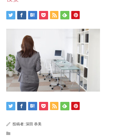
投稿者:
深田 恭美