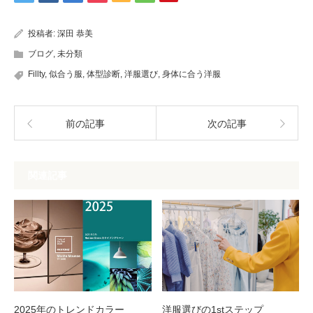
投稿者:
深田 恭美
ブログ
,
未分類
Fillty
,
似合う服
,
体型診断
,
洋服選び
,
身体に合う洋服
前の記事
次の記事
関連記事
2025年のトレンドカラー
洋服選びの1stステップ