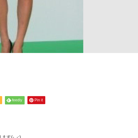
feedly
Pin it
す(-_-;)