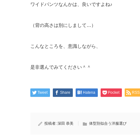
ワイドパンツなんかは、良いですよね♪
（背の高さは別にしまして…）
こんなところを、意識しながら、
是非選んでみてください＾＾
Tweet
Share
Hatena
Pocket
RSS
投稿者:
深田 恭美
体型別似合う洋服選び