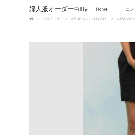
婦人服オーダーFillty
Home
コン
ホーム
ブログ一覧
体型別似合う洋服選び
O脚の人の