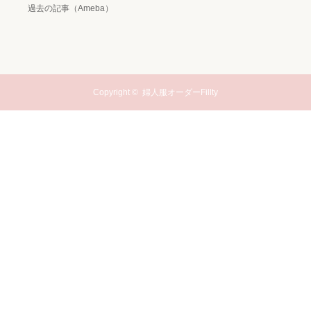
過去の記事（Ameba）
Copyright ©
婦人服オーダーFillty