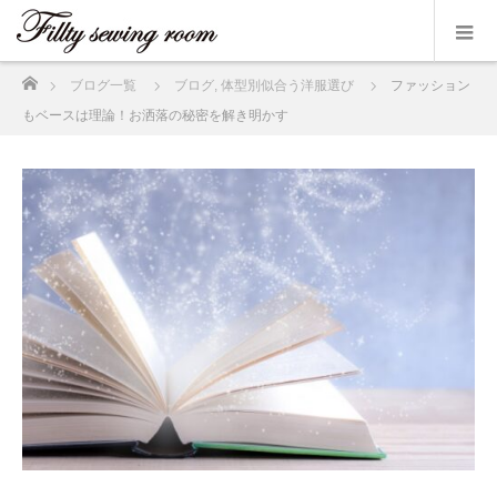
ホーム
ブログ一覧
ブログ
,
体型別似合う洋服選び
ファッション
もベースは理論！お洒落の秘密を解き明かす